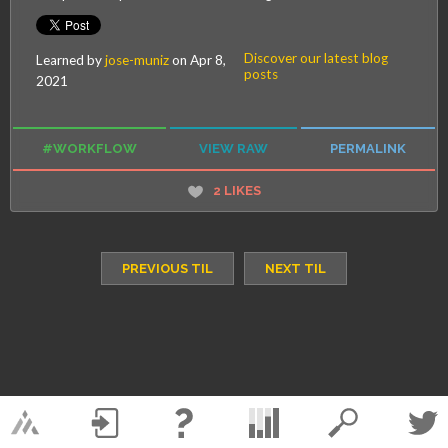
Discover our latest blog
Learned by
jose-muniz
on
Apr 8,
posts
2021
#WORKFLOW
VIEW RAW
PERMALINK
2
LIKES
PREVIOUS TIL
NEXT TIL
/wearemagmalabs
?
Log in